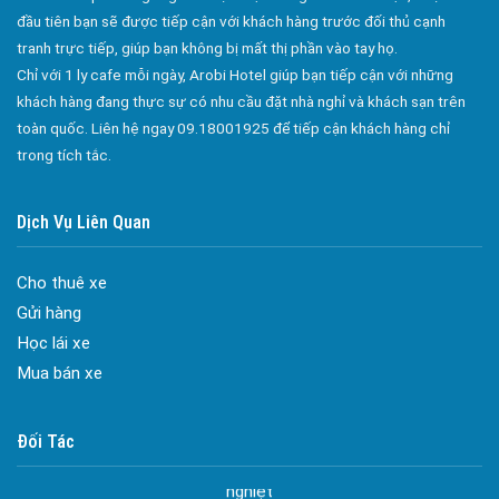
đầu tiên bạn sẽ được tiếp cận với khách hàng trước đối thủ cạnh
tranh trực tiếp, giúp bạn không bị mất thị phần vào tay họ.
Chỉ với 1 ly cafe mỗi ngày, Arobi Hotel giúp bạn tiếp cận với những
khách hàng đang thực sự có nhu cầu đặt nhà nghỉ và khách sạn trên
toàn quốc. Liên hệ ngay 09.18001925 để tiếp cận khách hàng chỉ
trong tích tắc.
Dịch Vụ Liên Quan
Cho thuê xe
Gửi hàng
Học lái xe
Mua bán xe
Đa dạng màu sắc cửa nhôm – Tối ưu màu sắc Kiến Trúc
Đối Tác
Cửa nhôm chống gió mưa – Hiên ngang giữa thời tiết khắc
nghiệt